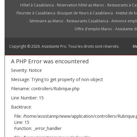
Hôtel à Casablanca
Réservation hôtel au Maroc
Restaurants à Ca
-
-
Fleuriste à Casablanca
-
Bouquet de fleurs à Casablanca
Institut de 
-
Séminaire au Maroc
Restaurants Casablanca
Annonce empl
-
-
-
Offre d'emploi Maroc
Assistante d
-
Copyright © 2026. Assistante Pro. Tous les droits sont réservés.
Me
A PHP Error was encountered
Severity: Notice
Message: Trying to get property of non-object
Filename: controllers/Rubrique.php
Line Number: 15
Backtrace:
File: /home/assistannp/www/application/controllers/Rubrique.
Line: 15
Function: _error_handler