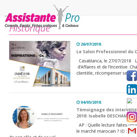
Accueil
>
Historique
Historique
26/07/2018
Le Salon Professionnel du C
Casablanca, le 27/07/2018 L
d’Affaires et de l’Incentive. Ch
clientèle, récompenser ses client
04/05/2018
Témoignage des intervenan
2018: Isabelle DESCHAMPS
AP : Quelle lecture faites-vous
le marché marocain ? ID : L’as