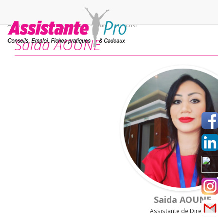
Accueil
>
Témoiagnages
>
Saida AOUNE
Saida AOUNE
Saida AOUNE
Assistante de Direction