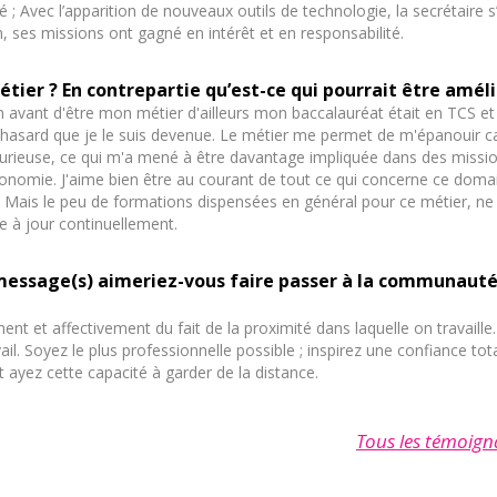
é ; Avec l’apparition de nouveaux outils de technologie, la secrétaire s
n, ses missions ont gagné en intérêt et en responsabilité.
étier ? En contrepartie qu’est-ce qui pourrait être améli
n avant d'être mon métier d'ailleurs mon baccalauréat était en TCS et 
r hasard que je le suis devenue. Le métier me permet de m'épanouir c
s curieuse, ce qui m'a mené à être davantage impliquée dans des missi
utonomie. J'aime bien être au courant de tout ce qui concerne ce doma
 Mais le peu de formations dispensées en général pour ce métier, n
e à jour continuellement.
ou message(s) aimeriez-vous faire passer à la communaut
t et affectivement du fait de la proximité dans laquelle on travaille. 
vail. Soyez le plus professionnelle possible ; inspirez une confiance tot
 ayez cette capacité à garder de la distance.
Tous les témoign