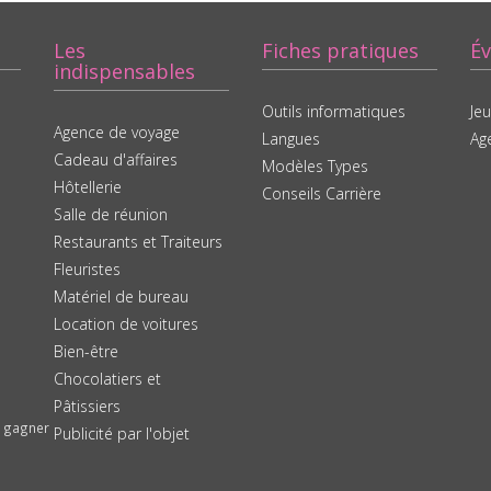
Les
Fiches pratiques
É
indispensables
Outils informatiques
Je
Agence de voyage
Langues
Ag
Cadeau d'affaires
Modèles Types
Hôtellerie
Conseils Carrière
Salle de réunion
Restaurants et Traiteurs
Fleuristes
Matériel de bureau
Location de voitures
Bien-être
Chocolatiers et
Pâtissiers
à gagner
Publicité par l'objet