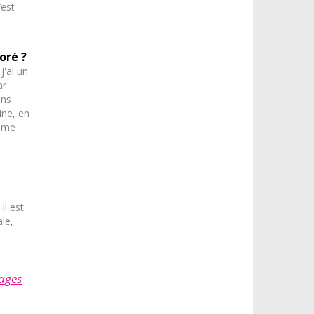
’est
oré ?
j'ai un
ar
ons
ine, en
e me
é
Il est
ale,
ages