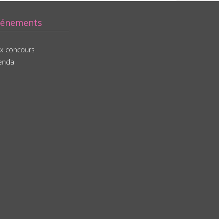
vénements
ux concours
enda