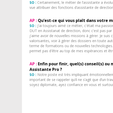
SO :
Certainement, le métier de l’assistante a évolu
vue attribuer des fonctions d’assistante de directio
AP :
Qu’est-ce qui vous plaît dans votre m
SO :
J'ai toujours aimé ce métier, c'était ma passio
DUT en Assistanat de direction, donc c'est pas pa
j'aime avoir de nouvelles missions à gérer. Je sui
valorisantes, voir à gérer des dossiers en toute a
terme de formations ou de nouvelles technologies.
permet pas d'être au top de mes espérances et êtr
AP :
Enfin pour finir, quel(s) conseil(s) 
Assistante Pro ?
SO :
Notre poste est très impliquant émotionnellemen
important de se rappeler qu’il ne s’agit que d’un tra
soyez diplomate, ayez confiance en vous et surtout