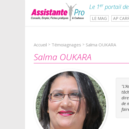
er
Le 1
portail de
LE MAG
AP CAR
Accueil
>
Témoiagnages
>
Salma OUKARA
Salma OUKARA
"L’A
tâch
dire
de m
fair